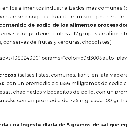
da en los alimentos industrializados más comunes 
porque se incorpora durante el mismo proceso de el
 contenido de sodio de los alimentos procesados
envasados pertenecientes a 12 grupos de alimentos
, conservas de frutas y verduras, chocolates).
tracks/138324336″ params=”color=c9d300&auto_pla
derezos
(salsas listas, comunes, light, en lata y a
os,
con un promedio de 1356 miligramos de sodio 
as, chacinados y bocaditos de pollo, con un prome
nacks con un promedio de 725 mg. cada 100 gr. Inclu
nda una ingesta diaria de 5 gramos de sal que e