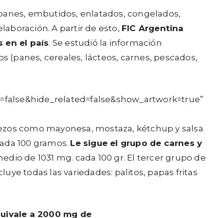
(panes, embutidos, enlatados, congelados,
aboración. A partir de esto,
FIC Argentina
 en el país
. Se estudió la información
 (panes, cereales, lácteos, carnes, pescados,
y=false&hide_related=false&show_artwork=true”
derezos como mayonesa, mostaza, kétchup y salsa
cada 100 gramos.
Le sigue el grupo de carnes y
dio de 1031 mg. cada 100 gr. El tercer grupo de
ye todas las variedades: palitos, papas fritas
quivale a 2000 mg de