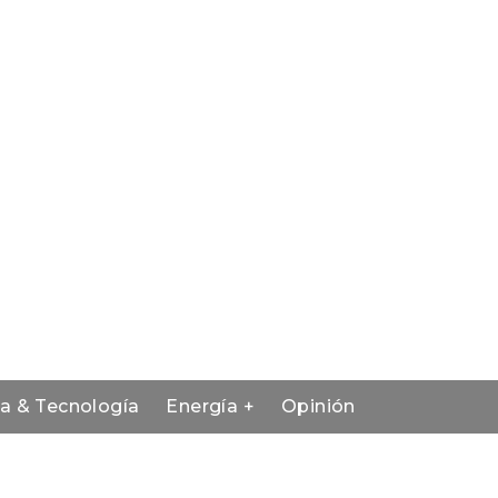
ia & Tecnología
Energía +
Opinión