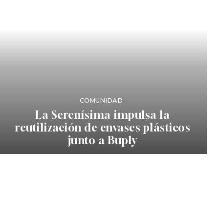
COMUNIDAD
La Serenísima impulsa la
reutilización de envases plásticos
junto a Buply