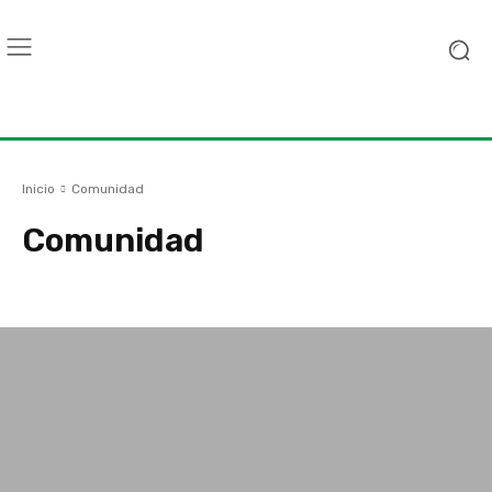
Inicio
Comunidad
Comunidad
Ambiente
Ciencia y tecnología
Diseño
Economía
Educación y cu