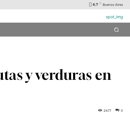
C
6.7
Buenos Aires
tas y verduras en
2677
0