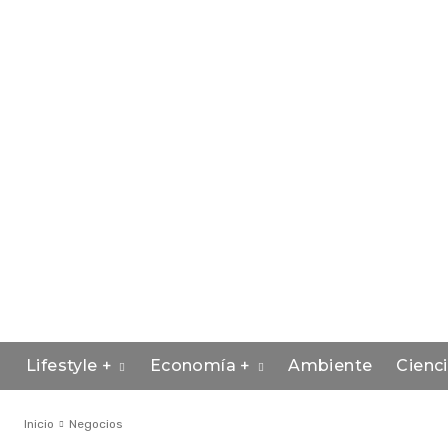
Lifestyle +
Economía +
Ambiente
Cienc
Inicio
Negocios