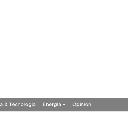
ia & Tecnología
Energía +
Opinión