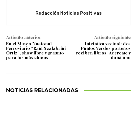
Redacción Noticias Positivas
Artículo anterior
Artículo siguiente
En el Museo Nacional
Iniciativa vecinal: dos
Ferroviario “Raúl Scalabrini
Puntos Verdes porteños
Ortiz”, show libre y gratuito
reciben libros. Acercate y
para los más chicos
doná uno
NOTICIAS RELACIONADAS