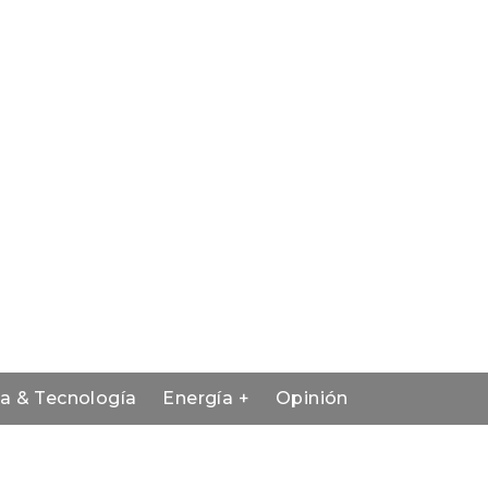
ia & Tecnología
Energía +
Opinión