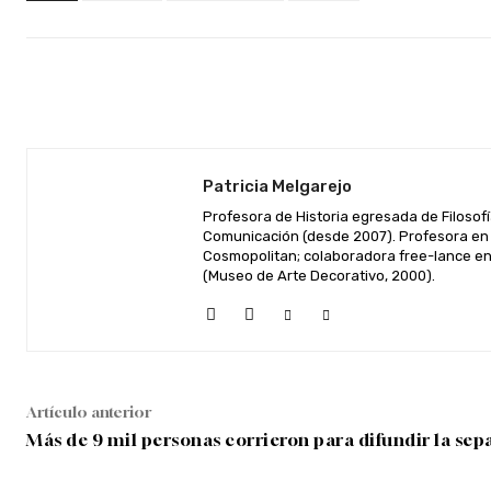
Facebook
Twitter
Cuota
Patricia Melgarejo
Profesora de Historia egresada de Filosofí
Comunicación (desde 2007). Profesora en 
Cosmopolitan; colaboradora free-lance en 
(Museo de Arte Decorativo, 2000).
Artículo anterior
Más de 9 mil personas corrieron para difundir la sep