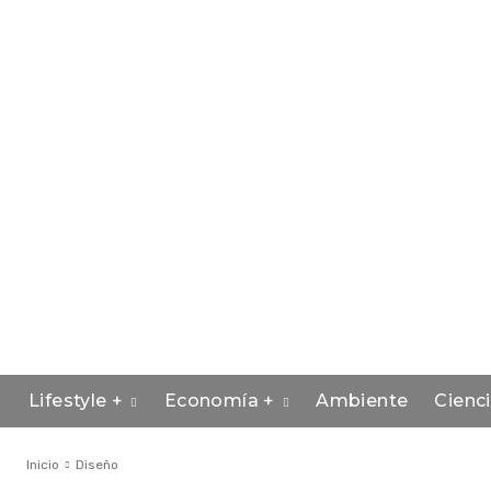
Lifestyle +
Economía +
Ambiente
Cienc
Inicio
Diseño