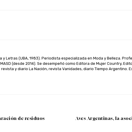
WhatsApp
Linkedin
Telegram
a y Letras (UBA, 1983). Periodista especializada en Moda y Belleza. Prof
MASD (desde 2014). Se desempeñó como Editora de Mujer Country, Editora
revista y diario La Nación, revista Vanidades, diario Tiempo Argentino
aración de residuos
Aves Argentinas, la aso