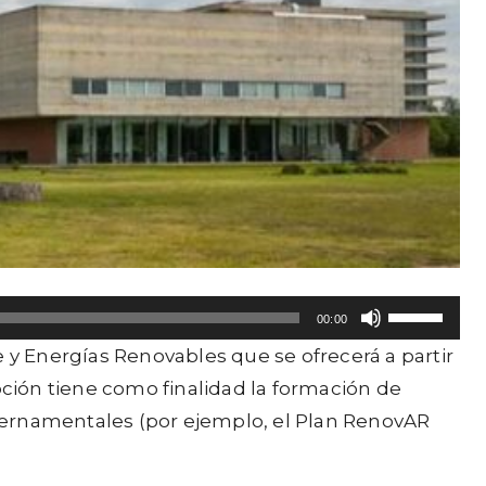
U
00:00
t
e y Energías Renovables
que se ofrecerá a partir
i
ción tiene como finalidad la
formación de
l
bernamentales (por ejemplo, el Plan RenovAR
i
z