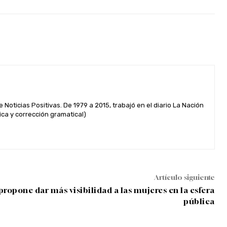
s
m
i
n
u
i
r
 Noticias Positivas. De 1979 a 2015, trabajó en el diario La Nación
ica y corrección gramatical)
e
l
v
o
Artículo siguiente
l
propone dar más visibilidad a las mujeres en la esfera
u
pública
m
e