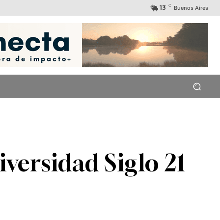
C
13
Buenos Aires
versidad Siglo 21