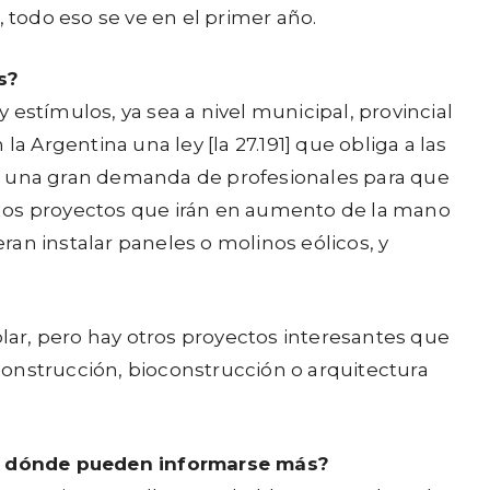
todo eso se ve en el primer año.
c
h
s?
a
estímulos, ya sea a nivel municipal, provincial
a
a Argentina una ley [la 27.191] que obliga a las
r
rá una gran demanda de profesionales para que
r
eños proyectos que irán en aumento de la mano
i
an instalar paneles o molinos eólicos, y
b
a
/
olar, pero hay otros proyectos interesantes que
a
 construcción, bioconstrucción o arquitectura
b
a
j
¿a dónde pueden informarse más?
o