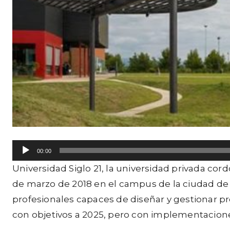
R
00:00
e
Universidad Siglo 21
, la universidad privada cor
p
de marzo de 2018 en el campus de la ciudad de
r
profesionales capaces de diseñar y gestionar 
o
con objetivos a 2025, pero con implementacione
d