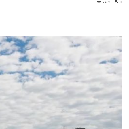
2762
0