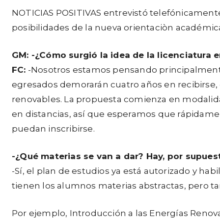
u
NOTICIAS POSITIVAS entrevistó telefónicamente 
c
posibilidades de la nueva orientaciòn académic
t
o
GM: -¿Cómo surgió la idea de la licenciatura
r
FC:
-Nosotros estamos pensando principalmente e
d
egresados demorarán cuatro años en recibirse,
e
renovables. La propuesta comienza en modalidad
a
en distancias, así que esperamos que rápidam
u
puedan inscribirse.
d
-¿Qué materias se van a dar? Hay, por supuest
i
-Sí, el plan de estudios ya está autorizado y hab
o
tienen los alumnos materias abstractas, pero t
Por ejemplo, Introducción a las Energías Renov