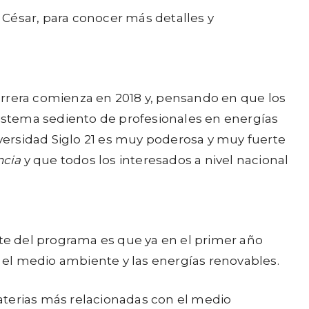
a
 César, para conocer más detalles y
l
a
s
t
arrera comienza en 2018 y, pensando en que los
e
istema sediento de profesionales en energías
c
versidad Siglo 21 es muy poderosa y muy fuerte
l
ncia
y que todos los interesados a nivel nacional
a
s
d
sante del programa es que ya en el primer año
e
 el medio ambiente y las energías renovables.
f
l
aterias más relacionadas con el medio
e