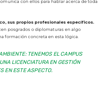
comunica con ellos para hablar acerca de toda
p
a
r
co, sus propios profesionales específicos.
a
acen posgrados o diplomaturas en algo
a
a formación concreta en esta lógica.
u
m
O AMBIENTE: TENEMOS EL CAMPUS
e
 UNA LICENCIATURA EN GESTIÓN
n
S EN ESTE ASPECTO.
t
a
r
o
d
i