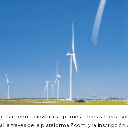
mpresa Genneia invita a su primera charla abierta s
ual, a través de la plataforma Zoom, y la inscripción