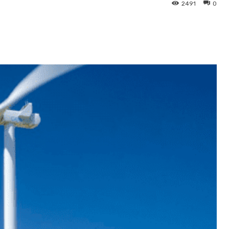
2491
0