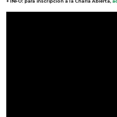
+ INFO: para inscripción a la Charla Abierta,
a