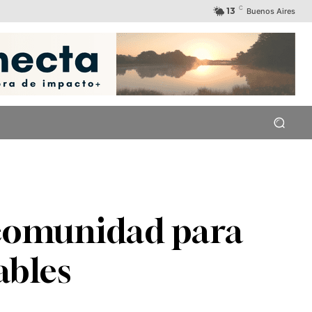
C
13
Buenos Aires
a comunidad para
ables