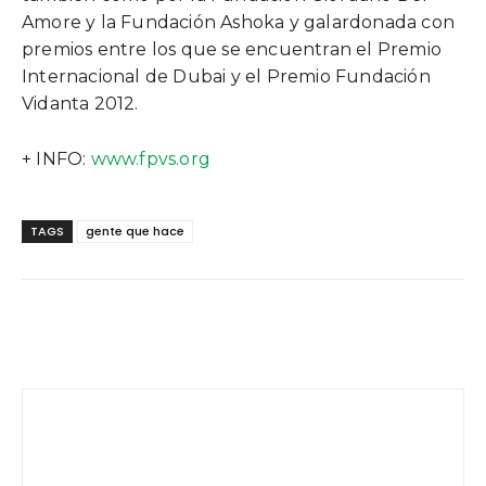
Amore y la Fundación Ashoka y galardonada con
premios entre los que se encuentran el Premio
Internacional de Dubai y el Premio Fundación
Vidanta 2012.
+ INFO:
www.fpvs.org
TAGS
gente que hace
Facebook
Twitter
WhatsApp