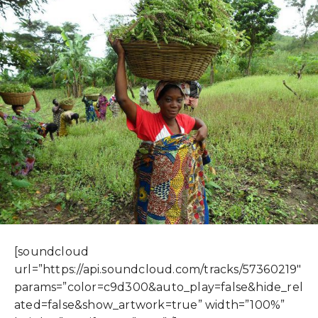
[soundcloud
url=”https://api.soundcloud.com/tracks/57360219″
params=”color=c9d300&auto_play=false&hide_rel
ated=false&show_artwork=true” width=”100%”