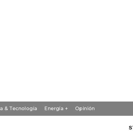
ia & Tecnología
Energía +
Opinión
S