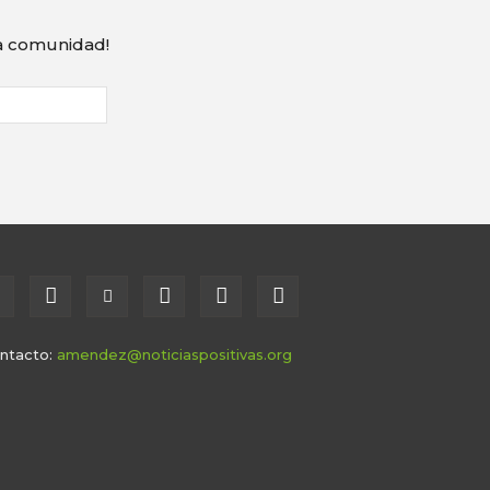
ra comunidad!
ntacto:
amendez@noticiaspositivas.org