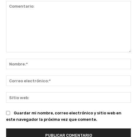
Comentario:
No
Co
ele
Sit
we
Guardar mi nombre, correo electrónico y sitio web en
este navegador la próxima vez que comente.