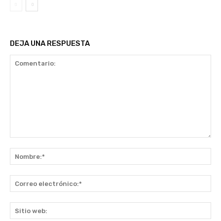
DEJA UNA RESPUESTA
Comentario:
No
Co
ele
Sit
we