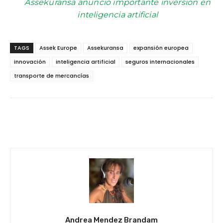
Assekuransa anunció importante inversión en
inteligencia artificial
TAGS
Assek Europe
Assekuransa
expansión europea
innovación
inteligencia artificial
seguros internacionales
transporte de mercancías
Facebook
Twitter
WhatsApp
Andrea Mendez Brandam