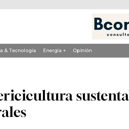
ia & Tecnología
Energía +
Opinión
sericicultura sustent
rales