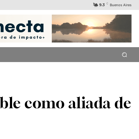
C
9.3
Buenos Aires
able como aliada de