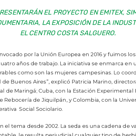
O PRESENTARÁN EL PROYECTO EN
EMITEX, S
NDUMENTARIA,
LA EXPOSICIÓN DE LA INDUS
EL CENTRO COSTA SALGUERO.
vocado por la Unión Europea en 2016 y fuimos los 
cuatro años de trabajo.
La iniciativa se enmarca en u
bles como son las mujeres campesinas. Lo coordina
 de Buenos Aires”, explicó Patricia Marino, directo
dual de Maringá; Cuba, con la Estación Experimental
e Rebocería de Jiquilpán, y Colombia, con la Univer
rativa Social Sociolario.
 en el tema desde 2002. La seda es una cadena de 
ble, le resulta perjudicial cualquier tipo de her