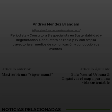
Andrea Mendez Brandam
https://andreamendezbrandam.com/
Periodista y Consultora B especialista en Sustentabilidad y
Regeneración. Conductora de radio y TV con amplia
trayectoria en medios de comunicación y conducción de
eventos.
Artículo anterior
Artículo siguiente
Maxi Aubi: una “súper mamá”
Guía Natural Urbana &
Orgánica: el mapa para una
vida sustentable
NOTICIAS RELACIONADAS