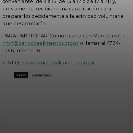
conveniente (de 9 a 13, de 13 a 17 o de 17 a 21) y,
previamente, recibirán una capacitación para
prepararlos debidamente a la actividad voluntaria
que desarrollarán.
PARA PARTICIPAR: Comunicarse con Mercedes Cid :
rrhh@bancodealimentos.org.ar
o llamar al 4724-
0016, interno 18.
+ INFO:
www.bancodealimentos.org.ar
TAGS
voluntarios
Facebook
Twitter
WhatsApp
Linkedi