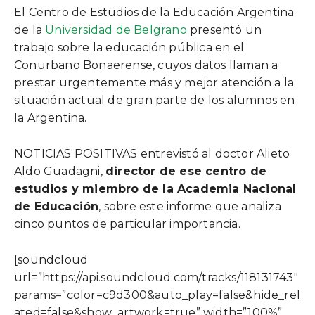
El Centro de Estudios de la Educación Argentina
de la
Universidad de Belgrano
presentó un
trabajo sobre la educación pública en el
Conurbano Bonaerense, cuyos datos llaman a
prestar urgentemente más y mejor atención a la
situación actual de gran parte de los alumnos en
la Argentina.
NOTICIAS POSITIVAS entrevistó al doctor Alieto
Aldo Guadagni,
director de ese centro de
estudios y miembro de la Academia Nacional
de Educación
, sobre este informe que analiza
cinco puntos de particular importancia.
[soundcloud
url=”https://api.soundcloud.com/tracks/118131743″
params=”color=c9d300&auto_play=false&hide_rel
ated=false&show_artwork=true” width=”100%”