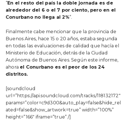
“
En el resto del país la doble jornada es de
alrededor del 6 o el 7 por ciento, pero en el
Conurbano no llega al 2%
”.
Finalmente cabe mencionar que la provincia de
Buenos Aires, hace 15 o 20 años, estaba segunda
en todas las evaluaciones de calidad que hacía el
Ministerio de Educación, detrás de la Ciudad
Autónoma de Buenos Aires. Según este informe,
ahora
el Conurbano es el peor de los 24
distritos.
[soundcloud
url=”https://api.soundcloud.com/tracks/118132172″
params=”color=c9d300&auto_play=false&hide_rel
ated=false&show_artwork=true” width=”100%”
height=”166″ iframe=”true” /]