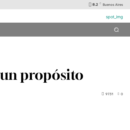
C
8.2
Buenos Aires
 un propósito
9731
0