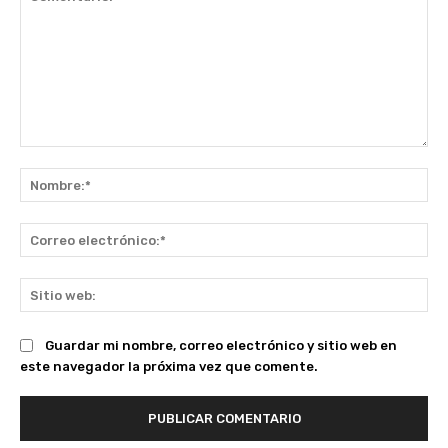
Comentario:
No
Co
ele
Sit
we
Guardar mi nombre, correo electrónico y sitio web en
este navegador la próxima vez que comente.