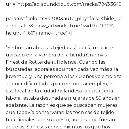
url=”https://api.soundcloud.com/tracks/79433649
″
params=”color=c9d300&auto_play=false&hide_rel
ated=false&show_artwork=true” width=”100%”
height=”166″ iframe=”true” /]
“Se buscan abuelas tejedoras”, decía un cartel
ubicado en la vidriera de la tienda Granny’s
Finest de Rotterdam, Holanda. Cuando las
búsquedas laborales apuntan cada vez más a la
juventud y una persona a los 40 años ya empieza
a tener dificultades para encontrar empleo, en
ese local de la ciudad holandesa la búsqueda
laboral estaba destinada a mujeres de 55 años en
adelante. La razón es que se buscaban mujeres
que todavía conservaran las técnicas de tejido
tradicionales, por supuesto, aunque no fueran
abuelas. Son esos conocimientos los que hoy