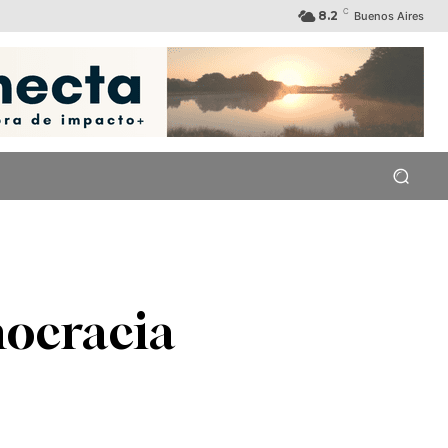
C
8.2
Buenos Aires
mocracia