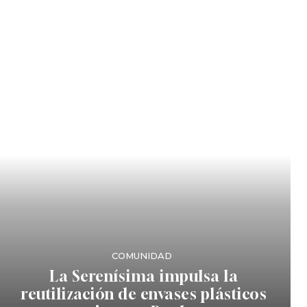
COMUNIDAD
La Serenísima impulsa la
reutilización de envases plásticos