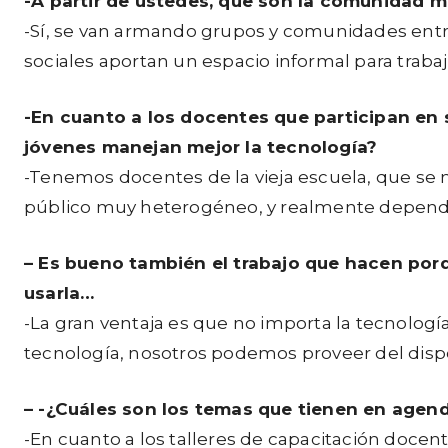
-A partir de ustedes, que son la comunidad 
-Sí, se van armando grupos y comunidades entre
sociales aportan un espacio informal para traba
-En cuanto a los docentes que participan en
jóvenes manejan mejor la tecnología?
-Tenemos docentes de la vieja escuela, que se 
público muy heterogéneo, y realmente depende 
– Es bueno también el trabajo que hacen por
usarla…
-La gran ventaja es que no importa la tecnologí
tecnología, nosotros podemos proveer del dispos
–
-¿Cuáles son los temas que tienen en agend
-En cuanto a los talleres de capacitación docent