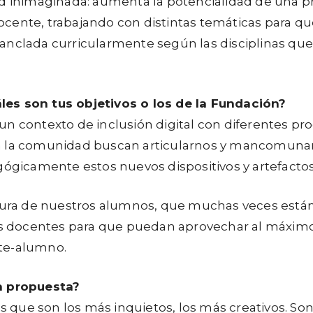
ad inimaginada: aumenta la potencialidad de una p
ente, trabajando con distintas temáticas para que 
 anclada curricularmente según las disciplinas q
les son tus objetivos o los de la Fundación?
 En un contexto de inclusión digital con diferent
a la comunidad buscan articularnos y mancomunarn
gógicamente estos nuevos dispositivos y artefacto
ltura de nuestros alumnos, que muchas veces están
los docentes para que puedan aprovechar al máximo
nte-alumno.
ta propuesta?
ue son los más inquietos, los más creativos. Son e