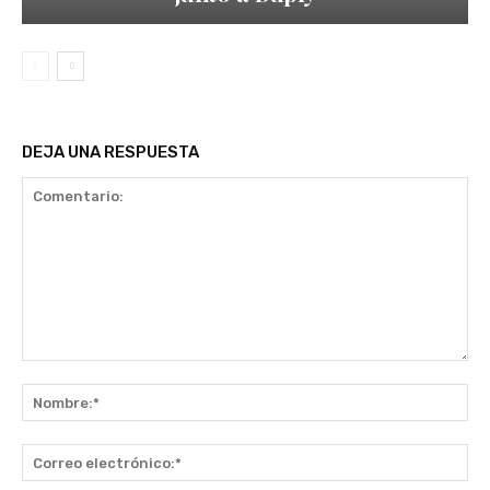
DEJA UNA RESPUESTA
Comentario:
No
Co
ele