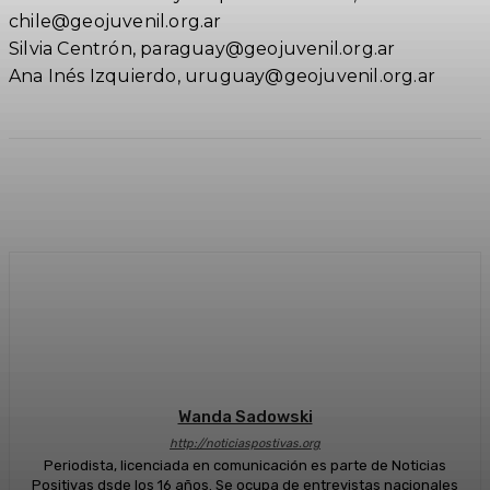
chile@geojuvenil.org.ar
Silvia Centrón, paraguay@geojuvenil.org.ar
Ana Inés Izquierdo, uruguay@geojuvenil.org.ar
Facebook
Twitter
WhatsApp
Linkedi
Wanda Sadowski
http://noticiaspostivas.org
Periodista, licenciada en comunicación es parte de Noticias
Positivas dsde los 16 años. Se ocupa de entrevistas nacionales