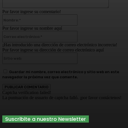
Por favor ingrese su comentario!
Nombre:*
Por favor ingrese su nombre aquí
Correo
electrónico:*
¡Has introducido una dirección de correo electrónico incorrecta!
Por favor ingrese su dirección de correo electrónico aquí
Sitio
web:
Guardar mi nombre, correo electrónico y sitio web en este
navegador la próxima vez que comente.
Captcha verification failed!
La puntuación de usuario de captcha falló. ¡por favor contáctenos!
Suscribite a nuestro Newsletter