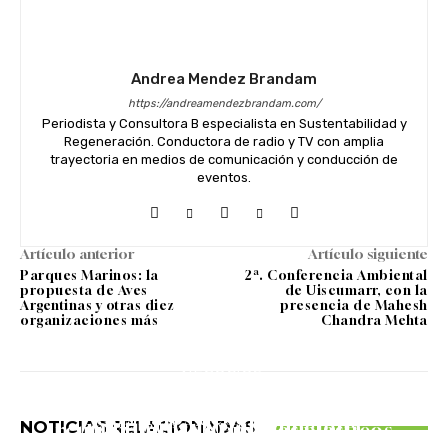
Andrea Mendez Brandam
https://andreamendezbrandam.com/
Periodista y Consultora B especialista en Sustentabilidad y
Regeneración. Conductora de radio y TV con amplia
trayectoria en medios de comunicación y conducción de
eventos.
Artículo anterior
Artículo siguiente
Parques Marinos: la
2ª. Conferencia Ambiental
propuesta de Aves
de Uiscumarr, con la
Argentinas y otras diez
presencia de Mahesh
organizaciones más
Chandra Mehta
OPINIÓN
NEGOCIOS
COMUNIDAD
Greenwashing corporativo: por qué
El arte de la apreciatividad: cómo
La Serenísima impulsa la
los datos deben guiar la
multiplicar lo que funciona
NOTICIAS RELACIONADAS
reutilización de envases plásticos
comunicación sustentable