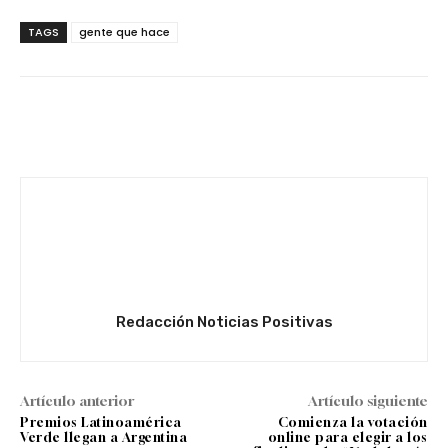
TAGS
gente que hace
Facebook
Twitter
WhatsApp
Redacción Noticias Positivas
Artículo anterior
Artículo siguiente
Premios Latinoamérica
Comienza la votación
Verde llegan a Argentina
online para elegir a los