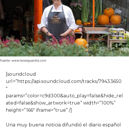
Fuente: www.lavanguardia.com
[soundcloud
url=”https://api.soundcloud.com/tracks/79433650
″
params=”color=c9d300&auto_play=false&hide_rel
ated=false&show_artwork=true” width=”100%”
height=”166″ iframe=”true” /]
Una muy buena noticia difundió el diario español