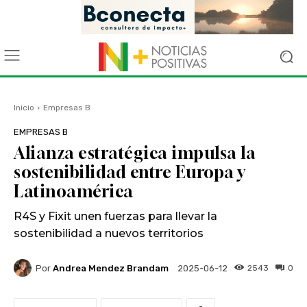
Inicio
Empresas B
EMPRESAS B
Alianza estratégica impulsa la
sostenibilidad entre Europa y
Latinoamérica
R4S y Fixit unen fuerzas para llevar la
sostenibilidad a nuevos territorios
Por
Andrea Mendez Brandam
2543
0
2025-06-12