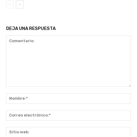
DEJA UNA RESPUESTA
Comentario:
No
Co
ele
Sit
we