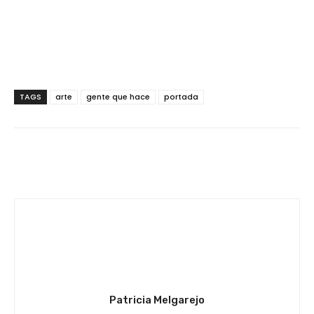
TAGS
arte
gente que hace
portada
Facebook
Twitter
WhatsApp
Patricia Melgarejo