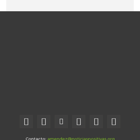
Contacto:
amendez@noticiaspositivas.org