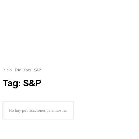
Lifestyle +
Economía +
Ambiente
Ciencia
Inicio
Etiquetas
S&P
Tag:
S&P
No hay publicaciones para mostrar