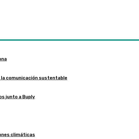
iona
r la comunicación sustentable
os junto a Buply
iones climáticas