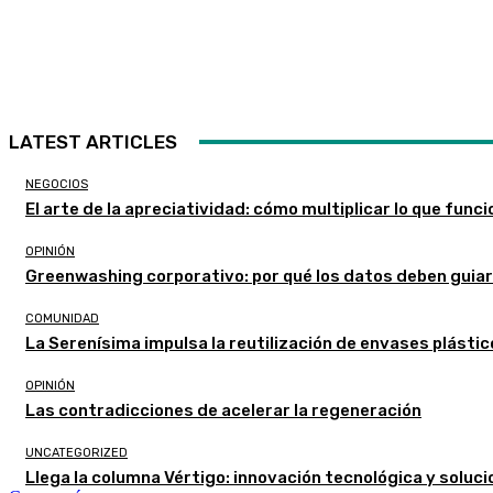
LATEST ARTICLES
NEGOCIOS
El arte de la apreciatividad: cómo multiplicar lo que func
OPINIÓN
Greenwashing corporativo: por qué los datos deben guia
COMUNIDAD
La Serenísima impulsa la reutilización de envases plástic
OPINIÓN
Las contradicciones de acelerar la regeneración
UNCATEGORIZED
Llega la columna Vértigo: innovación tecnológica y soluc