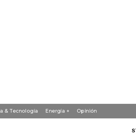
ia & Tecnología
Energía +
Opinión
S