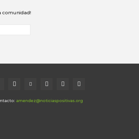
ra comunidad!
ntacto:
amendez@noticiaspositivas.org