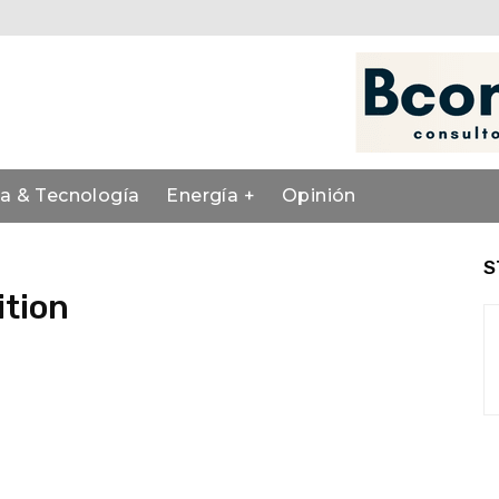
ia & Tecnología
Energía +
Opinión
S
ition