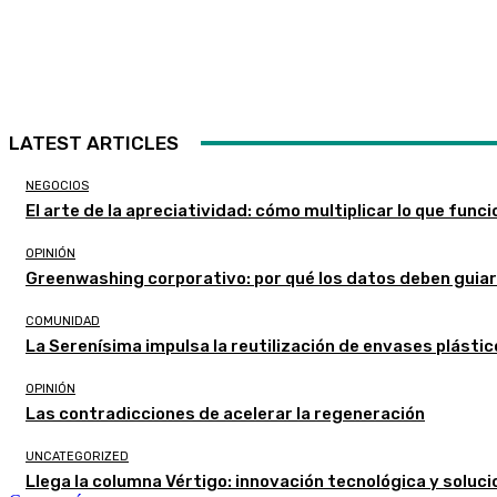
LATEST ARTICLES
NEGOCIOS
El arte de la apreciatividad: cómo multiplicar lo que func
OPINIÓN
Greenwashing corporativo: por qué los datos deben guia
COMUNIDAD
La Serenísima impulsa la reutilización de envases plástic
OPINIÓN
Las contradicciones de acelerar la regeneración
UNCATEGORIZED
Llega la columna Vértigo: innovación tecnológica y soluc