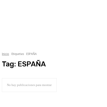
Lifestyle +
Economía +
Ambiente
Ciencia
Inicio
Etiquetas
ESPAÑA
Tag:
ESPAÑA
No hay publicaciones para mostrar