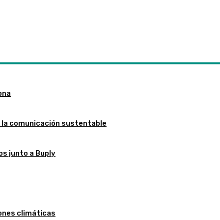
iona
r la comunicación sustentable
os junto a Buply
iones climáticas