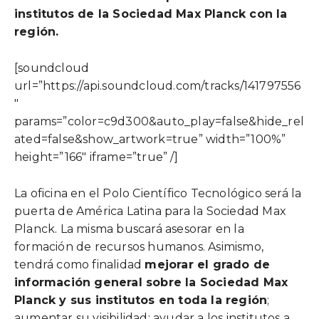
institutos de la Sociedad Max Planck con la
región.
[soundcloud
url=”https://api.soundcloud.com/tracks/141797556
″
params=”color=c9d300&auto_play=false&hide_rel
ated=false&show_artwork=true” width=”100%”
height=”166″ iframe=”true” /]
La oficina en el Polo Científico Tecnológico será la
puerta de América Latina para la Sociedad Max
Planck. La misma buscará asesorar en la
formación de recursos humanos. Asimismo,
tendrá como finalidad
mejorar el grado de
información general sobre la Sociedad Max
Planck y sus institutos en toda la región
;
aumentar su visibilidad; ayudar a los institutos a