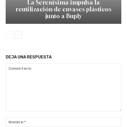
La Serenísima impulsa la
reutilización de envases plásticos
junto a Buply
DEJA UNA RESPUESTA
Comentario:
No