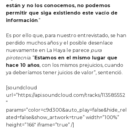
están y no los conocemos, no podemos
permitir que siga existiendo este vacío de
información
.”
Es por ello que, para nuestro entrevistado, se han
perdido muchos años y el posible desenlace
nuevamente en La Haya le parece
pura
pirotecnia
. “
Estamos en el mismo lugar que
hace 10 años
, con los mismos prejuicios, cuando
ya deberíamos tener juicios de valor”, sentenció.
[soundcloud
url=”https://api.soundcloud.com/tracks/113585552
″
params=”color=c9d300&auto_play=false&hide_rel
ated=false&show_artwork=true” width=”100%”
height=”166″ iframe=”true” /]