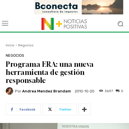
Inicio
Negocios
NEGOCIOS
Programa ERA: una nueva
herramienta de gestión
responsable
Por
Andrea Mendez Brandam
3697
0
2010-10-20
Facebook
Twitter