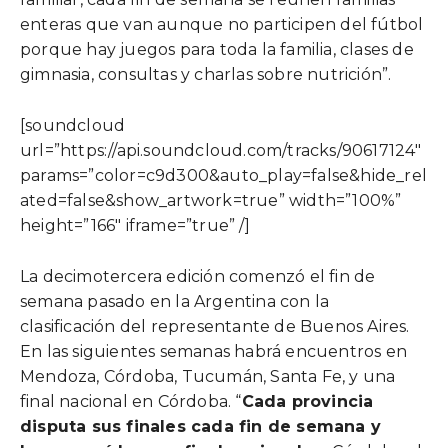
enteras que van aunque no participen del fútbol
porque hay juegos para toda la familia, clases de
gimnasia, consultas y charlas sobre nutrición”.
[soundcloud
url=”https://api.soundcloud.com/tracks/90617124″
params=”color=c9d300&auto_play=false&hide_rel
ated=false&show_artwork=true” width=”100%”
height=”166″ iframe=”true” /]
La decimotercera edición comenzó el fin de
semana pasado en la Argentina con la
clasificación del representante de Buenos Aires.
En las siguientes semanas habrá encuentros en
Mendoza, Córdoba, Tucumán, Santa Fe, y una
final nacional en Córdoba. “
Cada provincia
disputa sus finales cada fin de semana y