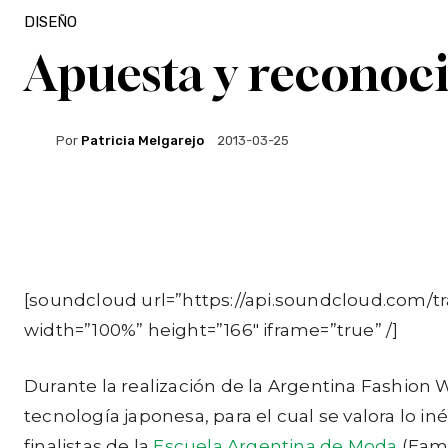
DISEÑO
Apuesta y reconoci
Por
Patricia Melgarejo
2013-03-25
Facebook
Twitter
WhatsApp
[soundcloud url=”https://api.soundcloud.com/
width=”100%” height=”166″ iframe=”true” /]
Durante la realización de la Argentina Fashion
tecnología japonesa, para el cual se valora lo i
finalistas de la
Escuela Argentina de Moda
(Eam