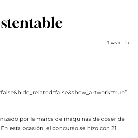
stentable
4698
0
=false&hide_related=false&show_artwork=true”
ganizado por la marca de máquinas de coser de
 En esta ocasión, el concurso se hizo con 21