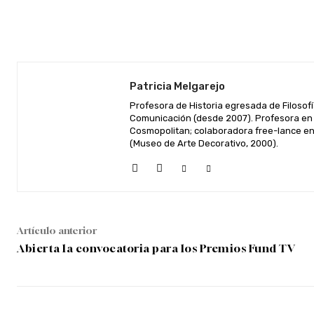
Facebook
Twitter
Cuota
Patricia Melgarejo
Profesora de Historia egresada de Filosofí
Comunicación (desde 2007). Profesora en 
Cosmopolitan; colaboradora free-lance en 
(Museo de Arte Decorativo, 2000).
Artículo anterior
Abierta la convocatoria para los Premios Fund TV