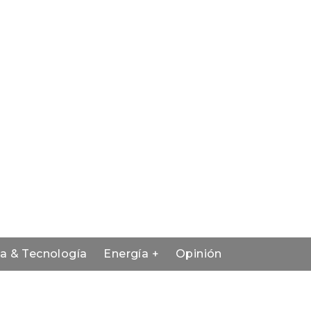
ia & Tecnología
Energía +
Opinión