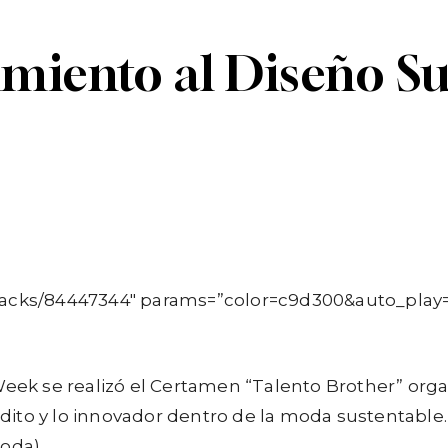
miento al Diseño Su
Linkedin
Telegram
tracks/84447344″ params=”color=c9d300&auto_play
 Week se realizó el Certamen “Talento Brother” or
nédito y lo innovador dentro de la moda sustentable.
oda).