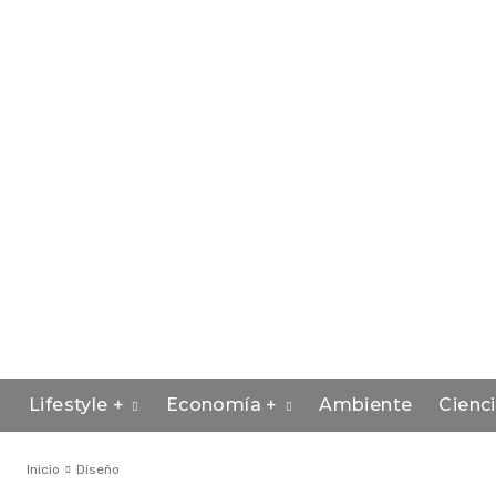
Lifestyle +
Economía +
Ambiente
Cienc
Inicio
Diseño