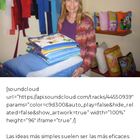
[soundcloud
url=”https://api.soundcloud.com/tracks/44550939″
params=”color=c9d300&auto_play=false&hide_rel
ated=false&show_artwork=true” width=”100%”
height=”96″ iframe=”true” /]
Las ideas más simples suelen ser las más eficaces.