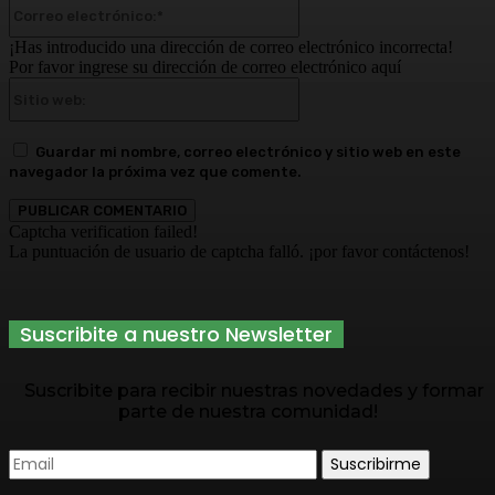
Correo
electrónico:*
¡Has introducido una dirección de correo electrónico incorrecta!
Por favor ingrese su dirección de correo electrónico aquí
Sitio
web:
Guardar mi nombre, correo electrónico y sitio web en este
navegador la próxima vez que comente.
Captcha verification failed!
La puntuación de usuario de captcha falló. ¡por favor contáctenos!
Suscribite a nuestro Newsletter
Suscribite para recibir nuestras novedades y formar
parte de nuestra comunidad!