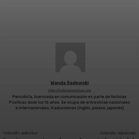
Facebook
Twitter
WhatsApp
Linkedi
Wanda Sadowski
http://noticiaspostivas.org
Periodista, licenciada en comunicación es parte de Noticias
Positivas dsde los 16 años. Se ocupa de entrevistas nacionales
e internacionales, traducciones (inglés, polaco, japonés)
Artículo anterior
Artículo siguiente