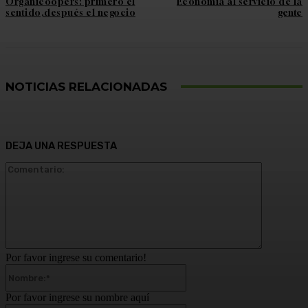
Organicoopers: primero el
Economía al servicio de la
sentido,después el negocio
gente
NOTICIAS RELACIONADAS
DEJA UNA RESPUESTA
Comentari
Por favor ingrese su comentario!
Nombre:*
Por favor ingrese su nombre aquí