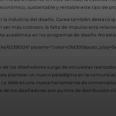
económico, sustentable y rentable este tipo de pr
 la industria del diseño, Garea también destacó q
ser más costosos, la falta de impulso está relaci
a académica en los programas de diseño. No está i
acks/62390126″ params=”color=c9d300&auto_play=f
o de los diseñadores surge de encuestas realizadas
ve para plantear un nuevo paradigma en la comunica
o. La Web es una nueva herramienta de comercializ
les de los diseñadores son puntos de distribución c