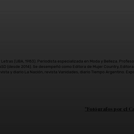
atsApp
Linkedin
Telegram
y Letras (UBA, 1983). Periodista especializada en Moda y Belleza. Profes
D (desde 2014). Se desempeñó como Editora de Mujer Country, Editora J
vista y diario La Nación, revista Vanidades, diario Tiempo Argentino. 
“Fotógrafos por el 