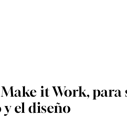
 & Tecnología
Energía +
Opinión
 Make it Work, para
 y el diseño