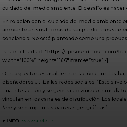
cuidado del medio ambiente. El desafío es hacer 
En relación con el cuidado del medio ambiente en
ambiente en sus formas de ser producidos suelen 
conciencia. No está planteado como una propuest
[soundcloud url=”https://api.soundcloud.com/tr
width=”100%” height=”166″ iframe=”true” /]
Otro aspecto destacable en relación con el trabaj
diseñadores utiliza las redes sociales. “Esto sir
una interacción y se genera un vínculo inmediat
vinculan en los canales de distribución. Los loca
line
, y se rompen las barreras geográficas”.
+ INFO:
www.aiele.org