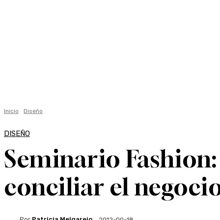
Lifestyle +
Economía +
Ambiente
Ciencia
Inicio
Diseño
DISEÑO
Seminario Fashion:
conciliar el negocio
Por
Patricia Melgarejo
2012-09-18