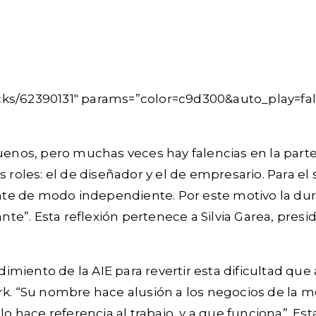
acks/62390131″ params=”color=c9d300&auto_play=fa
nos, pero muchas veces hay falencias en la parte 
oles: el de diseñador y el de empresario. Para el 
nte de modo independiente. Por este motivo la du
e”. Esta reflexión pertenece a Silvia Garea, presi
miento de la AIE para revertir esta dificultad que 
ork. “Su nombre hace alusión a los negocios de la
ulo hace referencia al trabajo, y a que funciona”. 