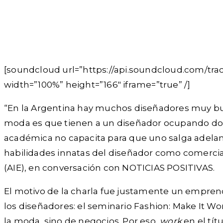
[soundcloud url=”https://api.soundcloud.com/tr
width=”100%” height=”166″ iframe=”true” /]
“En la Argentina hay muchos diseñadores muy bue
moda es que tienen a un diseñador ocupando dos r
académica no capacita para que uno salga adela
habilidades innatas del diseñador como comerciant
(AIE), en conversación con NOTICIAS POSITIVAS.
El motivo de la charla fue justamente un emprendi
los diseñadores: el seminario Fashion: Make It W
la moda, sino de negocios. Por eso,
work
en el tít