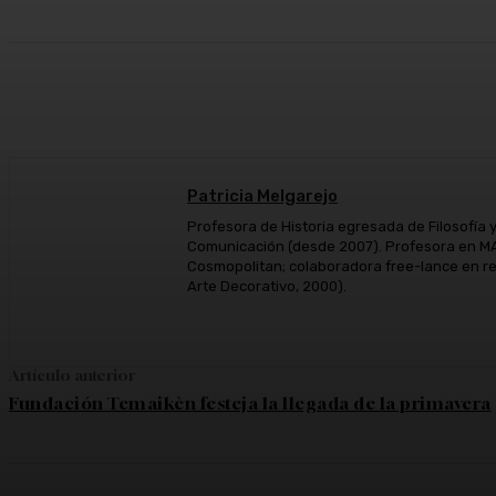
Cuota
Facebook
Twitter
Wh
Patricia Melgarejo
Profesora de Historia egresada de Filosofía 
Comunicación (desde 2007). Profesora en MAS
Cosmopolitan; colaboradora free-lance en re
Arte Decorativo, 2000).
Artículo anterior
Fundación Temaikèn festeja la llegada de la primavera