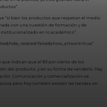
oductos”.
ue “si bien los productos que respetan el medio
onada con una cuestión de formación y de
nstitucionalizado en lo académico”.
alse&hide_related=false&show_artwork=true”
 que indican que el 83 por ciento de los
ción del producto, y en su forma de venderlo. Hay
ación. Comunicación y comercialización se
lásicos pero hoy también existen las tiendas
on