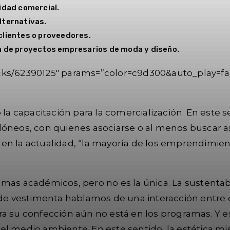
lidad comercial.
lternativas.
clientes o proveedores.
ón de proyectos empresarios de moda y diseño.
acks/62390125″ params=”color=c9d300&auto_play=f
o la capacitación para la comercialización. En este
dóneos, con quienes asociarse o al menos buscar as
en la actualidad, “la mayoría de los emprendimien
mas académicos, pero no es la única. La sustentabi
 vestimenta hablamos de una interacción entre el 
a su confección aún no está en los programas. Y es
l medio ambiente. En este sentido, la estética mism