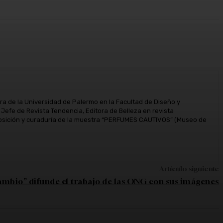
ora de la Universidad de Palermo en la Facultad de Diseño y
efe de Revista Tendencia, Editora de Belleza en revista
Exposición y curaduría de la muestra “PERFUMES CAUTIVOS” (Museo de
Artículo siguiente
Cambio” difunde el trabajo de las ONG con sus imágenes