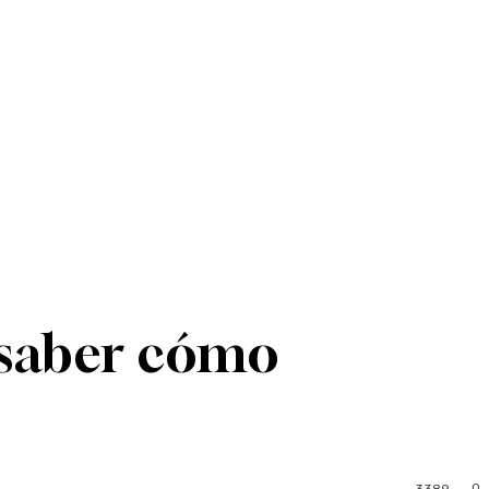
 saber cómo
0
3389