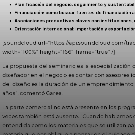
Planificación del negocio, seguimiento y sustentabi
Financiación: como buscar fuentes de financiación a
Asociaciones productivas claves con instituciones, 
Orientación internacional: importación y exportaci
[soundcloud url=”https://api.soundcloud.com/tr
width=”100%” height=”166″ iframe=”true” /]
La propuesta del seminario es la especialización 
diseñador en el negocio es contar con asesores i
del diseño es la duración de un emprendimiento; 
años”, comentó Garea.
La parte comercial no está presente en los progra
veces también está ausente. “Cuando hablamos de
entendida como los materiales que se utilizan par
materia que nos obligue a pensar en el cuidado de