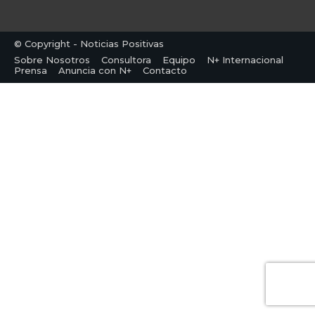
© Copyright - Noticias Positivas
Sobre Nosotros
Consultora
Equipo
N+ Internacional
Prensa
Anuncia con N+
Contacto