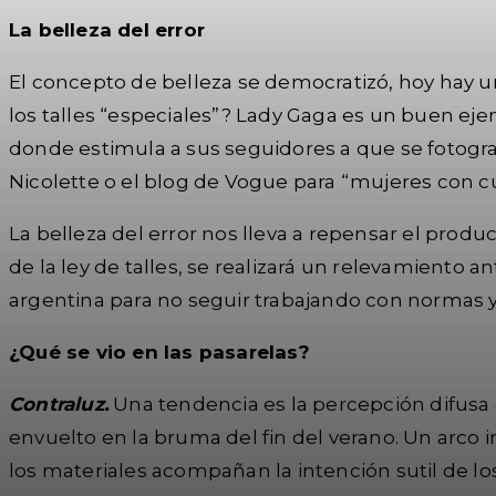
La belleza del error
El concepto de belleza se democratizó, hoy hay 
los talles “especiales”? Lady Gaga es un buen ej
donde estimula a sus seguidores a que se fotograf
Nicolette o el blog de Vogue para “mujeres con 
La belleza del error nos lleva a repensar el produ
de la ley de talles, se realizará un relevamiento
argentina para no seguir trabajando con normas y 
¿Qué se vio en las pasarelas?
Contraluz.
Una tendencia es la percepción difusa
envuelto en la bruma del fin del verano. Un arco i
los materiales acompañan la intención sutil de lo