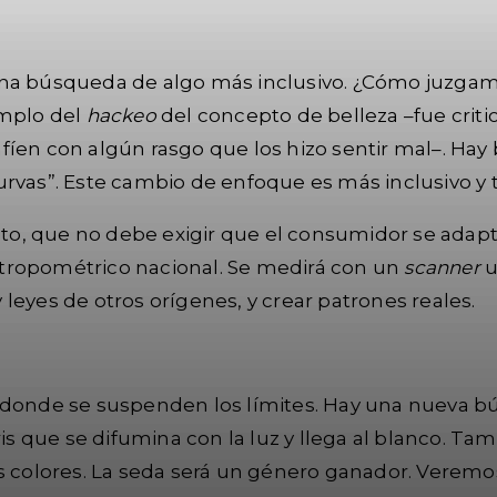
una búsqueda de algo más inclusivo. ¿Cómo juzgam
emplo del
hackeo
del concepto de belleza –fue criti
íen con algún rasgo que los hizo sentir mal–. Hay b
curvas”. Este cambio de enfoque es más inclusivo 
cto, que no debe exigir que el consumidor se adapte
 antropométrico nacional. Se medirá con un
scanner
u
leyes de otros orígenes, y crear patrones reales.
 donde se suspenden los límites. Hay una nueva b
ris que se difumina con la luz y llega al blanco. T
s colores. La seda será un género ganador. Veremos