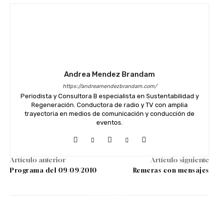
Andrea Mendez Brandam
https://andreamendezbrandam.com/
Periodista y Consultora B especialista en Sustentabilidad y
Regeneración. Conductora de radio y TV con amplia
trayectoria en medios de comunicación y conducción de
eventos.
Artículo anterior
Artículo siguiente
Programa del 09/09/2010
Remeras con mensajes
OPINIÓN
NEGOCIOS
COMUNIDAD
Greenwashing corporativo: por qué
El arte de la apreciatividad: cómo
La Serenísima impulsa la
los datos deben guiar la