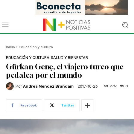
Inicio
Educación y cultura
EDUCACIÓN Y CULTURA
SALUD Y BIENESTAR
Gürkan Genç, el viajero turco que
pedalea por el mundo
Por
Andrea Mendez Brandam
2716
0
2017-10-26
Facebook
Twitter