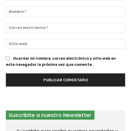
Comentario:
No
Co
ele
Sit
we
Guardar mi nombre, correo electrónico y sitio web en
este navegador la próxima vez que comente.
Suscribite a nuestro Newsletter
Suscribite para recibir nuestras novedades y