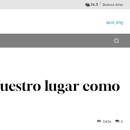
C
14.3
Buenos Aires
Nuestro lugar como
3426
0