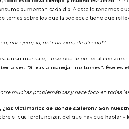
lar, todo esto lleva tiempo y mucho esfuerzo.
Por 
consumo aumentan cada día. A esto le tenemos que 
d de temas sobre los que la sociedad tiene que refle
ón; por ejemplo, del consumo de alcohol?
ra en su mensaje, no se puede poner al consumo p
ría ser: “Si vas a manejar, no tomes”. Ése es e
rre muchas problemáticas y hace foco en todas las
s, ¿los victimarios de dónde salieron? Son nuestr
bre el cual profundizar, del que hay que hablar y l