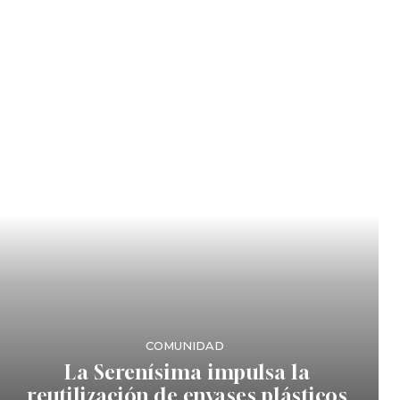
COMUNIDAD
La Serenísima impulsa la
reutilización de envases plásticos