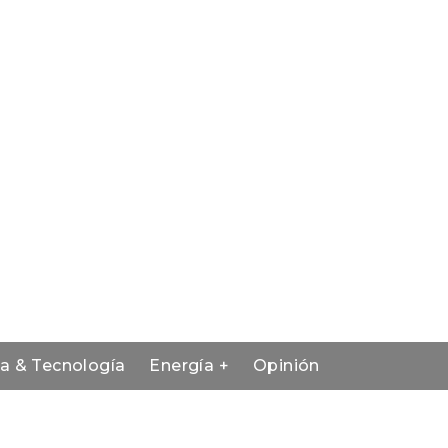
ia & Tecnología
Energía +
Opinión