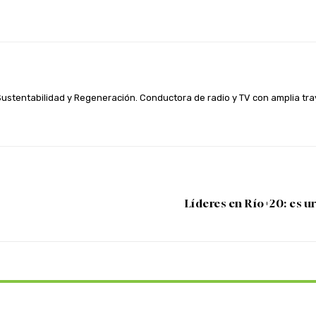
WhatsApp
Linkedin
Telegram
 Sustentabilidad y Regeneración. Conductora de radio y TV con amplia t
Líderes en Río+20: es u