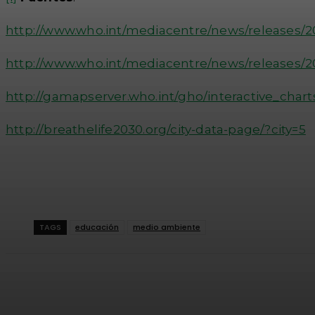
http://www.who.int/mediacentre/news/releases/201
http://www.who.int/mediacentre/news/releases/201
http://gamapserver.who.int/gho/interactive_char
http://breathelife2030.org/city-data-page/?city=5
TAGS
educación
medio ambiente
Cuota
Facebook
Twitter
Wh