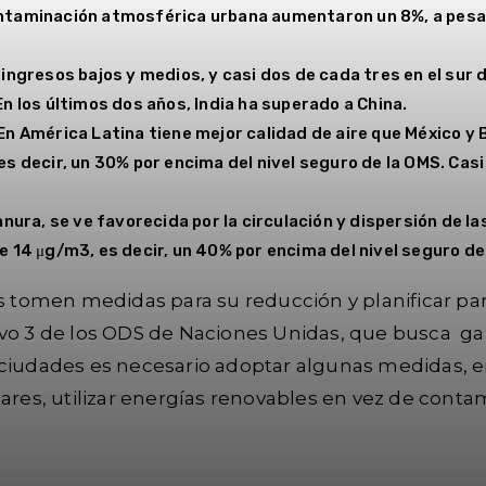
ntaminación atmosférica urbana aumentaron un 8%, a pesar 
ingresos bajos y medios, y casi dos de cada tres en el sur 
n los últimos dos años, India ha superado a China.
n América Latina tiene mejor calidad de aire que México y Br
es decir, un 30% por encima del nivel seguro de la OMS. C
anura, se ve favorecida por la circulación y dispersión de l
 14 μg/m3, es decir, un 40% por encima del nivel seguro de
os tomen medidas para su reducción y planificar pa
ivo 3 de los ODS de Naciones Unidas, que busca gar
 ciudades es necesario adoptar algunas medidas, en
ulares, utilizar energías renovables en vez de con