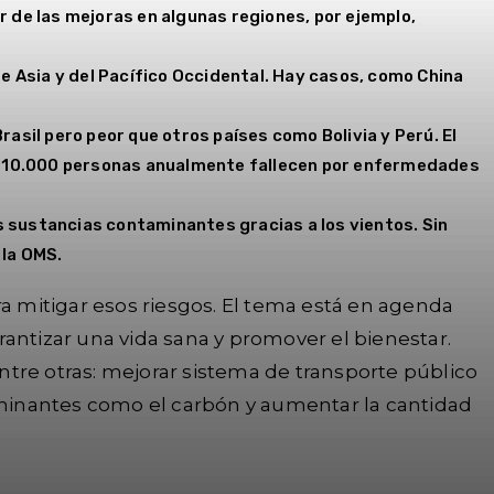
de las mejoras en algunas regiones, por ejemplo,
de Asia y del Pacífico Occidental. Hay casos, como China
asil pero peor que otros países como Bolivia y Perú. El
asi 10.000 personas anualmente fallecen por enfermedades
as sustancias contaminantes gracias a los vientos. Sin
 la OMS.
ra mitigar esos riesgos. El tema está en agenda
antizar una vida sana y promover el bienestar.
tre otras: mejorar sistema de transporte público
taminantes como el carbón y aumentar la cantidad