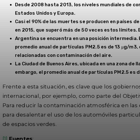
Desde 2008 hasta 2013, los niveles mundiales de co
Estados Unidos y Europa.
Casi el 90% de las muertes se producen en países de 
en 2015, que superó más de 50 veces estos límites. E
Argentina se encuentra en una posición intermedia. E
promedio anual de partículas PM2.5 es de 13 μg/m3, 
relacionadas con contaminación del aire.
La Ciudad de Buenos Aires, ubicada en una zona de ll
embargo, el promedio anual de partículas PM2.5 es de
Frente a esta situación, es clave que los gobiern
internacional, por ejemplo, como parte del Objet
Para reducir la contaminación atmosférica en las
para desalentar el uso de los automóviles partic
de espacios verdes.
[1]
Fuentes
: