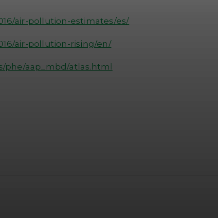
6/air-pollution-estimates/es/
6/air-pollution-rising/en/
ts/phe/aap_mbd/atlas.html
atsApp
Linkedin
Telegram