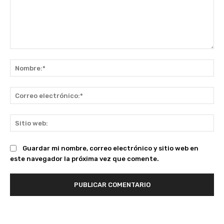
Comentario:
No
Co
ele
Sit
we
Guardar mi nombre, correo electrónico y sitio web en
este navegador la próxima vez que comente.